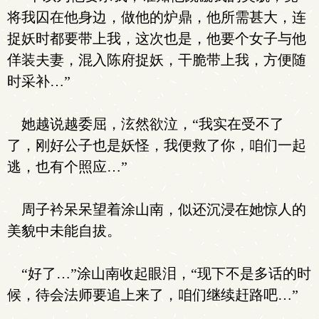
将我囚在他身边，做他的炉鼎，他所需甚大，连
捉妖时都要带上我，这次也是，他要个女子与他
佯装夫妻，混入陈府捉妖，干脆带上我，方便随
时采补…”
她越说越委屈，泫然欲泣，“我实在受不了
了，刚好公子也是妖怪，我便救了你，咱们一起
逃，也有个照应…”
周子衿呆呆望着涂山南，似还沉浸在她惊人的
美貌中未能自拔。
“好了…”涂山南收起眼泪，“现下不是多话的时
候，待会法师要追上来了，咱们继续赶路吧…”