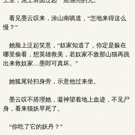
土里，泥土表面泛起一层油亮的光。
看见墨云叹来，涂山南嗔道，“怎地来得这么
慢？”
她脸上泛起笑意，“奴家知道了，你定是躲在
哪里偷看，想英雄救美，若奴家不敌那山猫再跳
出来救奴家…墨郎可真坏。”
她狐尾轻扫身旁，示意他过来坐。
墨云叹不搭理她，凝神望着地上血迹，不见尸
身，看来猫妖早死了。
“你吃了它的妖丹？”