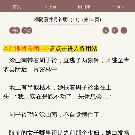
首页
< 上章
回目录
下页 >
桐阴覆井月斜明（11）(第1/2页)
护眼
关灯
大
中
小
本站即将关闭=>>
请点击进入备用站
涂山南带着周子衿，直逃了两刻钟，才逃至青
萝县附近一片密林中。
地上有半截枯木，她扶着周子衿坐在上
头，“我…实在是跑不动了…先休息会…”
周子衿望向涂山南，不自觉愣住了。
眼前的女子哪里还是之前那个少妇，她白发雪