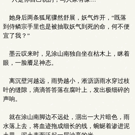
她身后两条狐尾骤然舒展，妖气炸开，“既落
到侍鳞宗手里也是被抽取妖气到死的命，何不便
宜了我？”
墨云叹来时，见涂山南独自坐在枯木上，眯着
眼，一脸餍足神态。
离沉壁河越远，雨势越小，淅沥沥雨水穿过枝
叶的缝隙，滴滴答答落在腐叶上，发出极细碎的
声响。
就在涂山南脚边不远处，洇出一大片暗色，雨
水落上去，将血迹拖成细长的线，蜿蜒着渗进泥