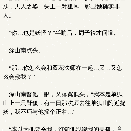
肤，天人之姿，头上一对狐耳，彰显她确实非
人。
“你…也是妖怪？”半晌后，周子衿才问道。
涂山南点头。
“那…你怎么会和双花法师在一起…又…又怎
么会救我？”
涂山南瞥他一眼，又落寞低头，“我本是单狐
山上一只野狐，有一日那法师去往单狐山附近捉
妖，我不巧与他撞个正着…”
“本以为他要杀我，谁知他觊觎我的美貌，竟