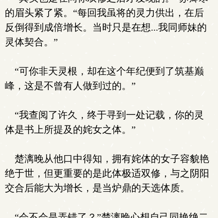
的眉头紧了紧。“每回我虽将的灵力供出，在后
反倒得到成倍增长。当时只是在想...我同师妹的
灵体契合。”
“可你非天灵根，却在这个年纪便到了筑基巅
峰，这是不曾有人做到过的。”
“我查阅了许久，终于寻到一处记载，你的灵
体是书上所提及的姹女之体。”
楚漓晚从他口中得知，拥有姹体的女子容貌艳
绝于世，但更重要的是此体极适双修，与之阴阳
交合后能大为增长，是当炉鼎的天选体质。
“会不会是弄错了？”楚漓晚心想自己同艳绝二