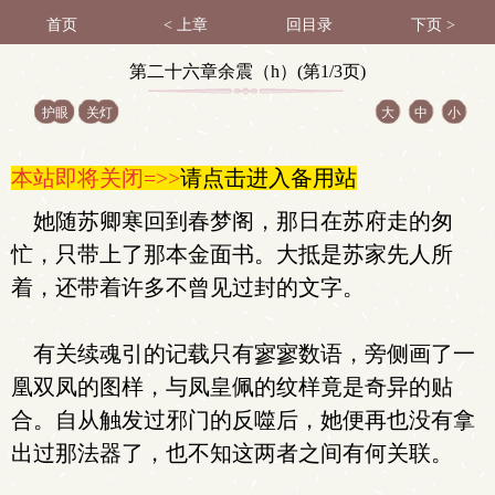
首页
< 上章
回目录
下页 >
第二十六章余震（h）(第1/3页)
护眼
关灯
大
中
小
本站即将关闭=>>
请点击进入备用站
她随苏卿寒回到春梦阁，那日在苏府走的匆
忙，只带上了那本金面书。大抵是苏家先人所
着，还带着许多不曾见过封的文字。
有关续魂引的记载只有寥寥数语，旁侧画了一
凰双凤的图样，与凤皇佩的纹样竟是奇异的贴
合。自从触发过邪门的反噬后，她便再也没有拿
出过那法器了，也不知这两者之间有何关联。