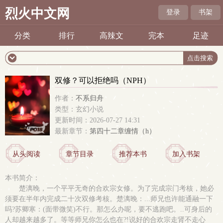
烈火中文网
登录
书架
分类
排行
高辣文
完本
足迹
双修？可以拒绝吗（NPH）
作者：
不系归舟
类型：玄幻小说
更新时间：2026-07-27 14:31
最新章节：
第四十二章缠情（h）
从头阅读
章节目录
推荐本书
加入书架
本书简介：
楚漓晚，一个平平无奇的合欢宗女修。为了完成宗门考核，她必
须要在半年内完成二十次双修考核。楚漓晚：...师兄也许能通融一下
吗?苏卿寒：(面带微笑)不行。那怎么办呢，要不逃跑吧。..可身后的
人却越来越多了。等等师兄你怎么也在?!说好的合欢宗走肾不走心