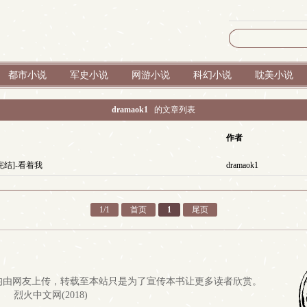
都市小说
军史小说
网游小说
科幻小说
耽美小说
dramaok1
的文章列表
作者
完结]-看着我
dramaok1
1/1
首页
1
尾页
均由网友上传，转载至本站只是为了宣传本书让更多读者欣赏。
烈火中文网(2018) 