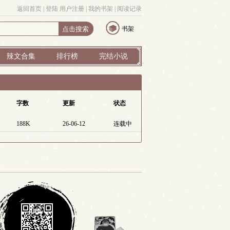
返回首页
| 
登陆
用户注册
| 
我的书架
| 
阅读记录
书架
辣文合集
排行榜
完结小说
字数
更新
状态
188K
26-06-12
连载中