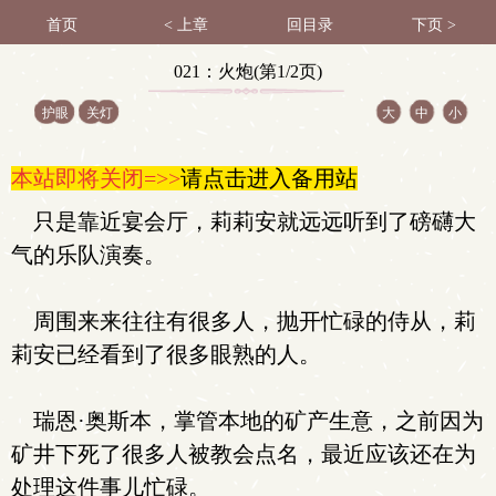
首页
< 上章
回目录
下页 >
021：火炮(第1/2页)
护眼
关灯
大
中
小
本站即将关闭=>>
请点击进入备用站
只是靠近宴会厅，莉莉安就远远听到了磅礴大
气的乐队演奏。
周围来来往往有很多人，抛开忙碌的侍从，莉
莉安已经看到了很多眼熟的人。
瑞恩·奥斯本，掌管本地的矿产生意，之前因为
矿井下死了很多人被教会点名，最近应该还在为
处理这件事儿忙碌。