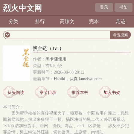
烈火中文网
登录
书架
分类
排行
高辣文
完本
足迹
黑金链（1v1）
作者：
黑卡随便用
类型：玄幻小说
更新时间：2026-08-08 20:12
最新章节：
Habibi，认真 lameiwu.com
从头阅读
章节目录
推荐本书
加入书架
本书简介：
因为帮学校拍的宣传视频火了，穆夏被一个匿名用户缠上，真想
顺着网线把人揪出来狠狠干一顿。搞区块链的黑二代 x 外语系系花
1v1/双洁加密货币、暗网、洗钱、毒品、defi、区块链......涉及不少犯
罪剧情，男主纯法外狂徒，切勿当真。主剧情，肉辅助