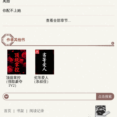
离婚
你配不上她
查看全部章节...
作者其他书
更
多
顶级掌控
劣等爱人
（强取豪夺
（亲叔侄）
1V2）
首页
|
书架
|
阅读记录