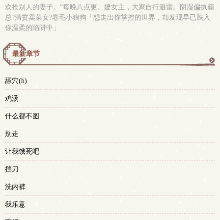
欢抢别人的妻子。”每晚八点更。嬷女主，大家自行避雷。阴湿偏执霸
总?清贫卖菜女?卷毛小狼狗「想走出你掌控的世界，却发现早已跌入
你温柔的陷阱中」
最新章节
更
舔穴(h)
多
鸡汤
什么都不图
别走
让我饿死吧
挡刀
洗内裤
我乐意