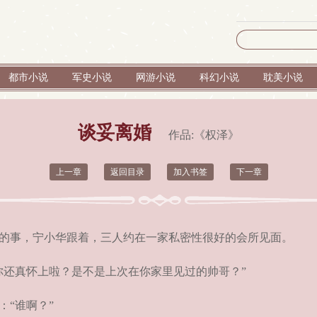
都市小说
军史小说
网游小说
科幻小说
耽美小说
谈妥离婚
作品:《
权泽
》
上一章
返回目录
加入书签
下一章
的事，宁小华跟着，三人约在一家私密性很好的会所见面。
还真怀上啦？是不是上次在你家里见过的帅哥？”
“谁啊？”