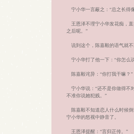
宁小华一言蔽之：“总之长得像
王恩泽不理宁小华发花痴，直接
之后呢。”
说到这个，陈嘉毅的语气就不爽
宁小华打了他一下：“你怎么说
陈嘉毅诧异：“你打我干嘛？”
宁小华说：“还不是你做得不对
不准你说她犯贱。”
陈嘉毅不知道恋人什么时候倒戈
宁小华的怒视中静音了。
王恩泽提醒：“言归正传。”