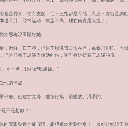
着都是骨头。锁骨支起，往下三指都是骨感，乳房下缘就是胸腔
本也不胖，经常运动，体脂不高。现在简直是太瘦了。
怪文思梅没看顾好她。
咐，做好一日三餐，但是王恩泽胃口实在差，每餐只能吃一点就
，但是只有王恩泽支使她的份，哪里有她摁着王恩泽的份。
，乖一点，让妈妈吃点饭。”
受他的体温。
常舒服。她这才觉得，他很好摸，暖暖的、滑滑的。
是不是想做？”
体的无限贴近才能倾泻，想狠狠发泄到她身上，最好让她软了身