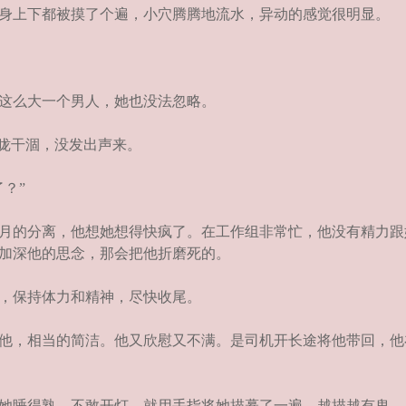
身上下都被摸了个遍，小穴腾腾地流水，异动的感觉很明显。
这么大一个男人，她也没法忽略。
咙干涸，没发出声来。
？”
月的分离，他想她想得快疯了。在工作组非常忙，他没有精力跟
加深他的思念，那会把他折磨死的。
，保持体力和精神，尽快收尾。
他，相当的简洁。他又欣慰又不满。是司机开长途将他带回，他
她睡得熟，不敢开灯，就用手指将她描摹了一遍，越描越有鬼。