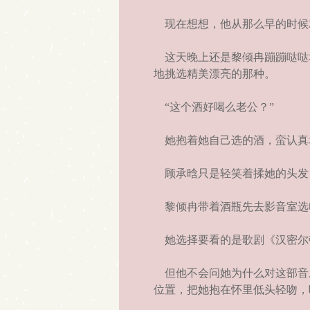
现在想想，他从那么早的时候
这天晚上还是黎倾冉蹦蹦哒哒
地挑选精美漂亮的那种。
“这个酒好喝么老公？”
她抱着她自己选的酒，蛮认真
顾承晗只是轻笑着揉她的头发：
黎倾冉带着酒瓶先去影音室选
她选择要看的是歌剧《汉密尔
但他不会问她为什么对这部音
位置，把她抱在怀里低头轻吻，