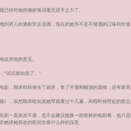
就已经对她的撒娇落泪毫无还手之力了。
地到男人的酒柜里去选酒，现在的她并不是不懂酒的口味和价值
地征求他的意见。
“试试就知道了。”
电影，顾承晗转身去了厨房，拿了开酒和醒酒的器物，还有家里
顿》，虽然顾承晗知道她早就看过十几遍，闲暇时候哼起的歌总
乐剧一直孜孜不倦，也不会建议她换一部新鲜的电影看，他只是
听她讲她喜欢的歌词含着什么样的深意。