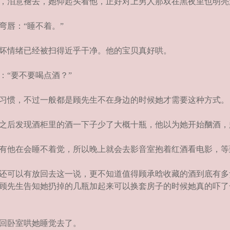
，泪意褪去，她仰起头看他，正好对上男人那双在黑夜里也明亮
唇：“睡不着。”
坏情绪已经被扫得近乎干净。他的宝贝真好哄。
“要不要喝点酒？”
习惯，不过一般都是顾先生不在身边的时候她才需要这种方式。
之后发现酒柜里的酒一下子少了大概十瓶，他以为她开始酗酒，
有他在会睡不着觉，所以晚上就会去影音室抱着红酒看电影，等
还可以有放回去这一说，更不知道值得顾承晗收藏的酒到底有多
顾先生告知她扔掉的几瓶加起来可以换套房子的时候她真的吓了
回卧室哄她睡觉去了。