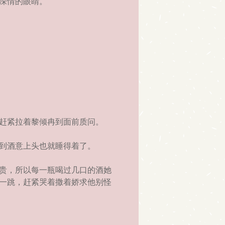
深情的眼睛。
赶紧拉着黎倾冉到面前质问。
到酒意上头也就睡得着了。
贵，所以每一瓶喝过几口的酒她
一跳，赶紧哭着撒着娇求他别怪