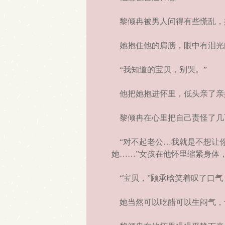
黎倾冉被男人问得有些慌乱，她
她抱住他的肩膀，眼中有泪光
“我知道的宝贝，别哭。”
他把她抱进怀里，低头亲了亲
黎倾冉在心里把自己责怪了几
“对不起老公…我就是不想让你
她……”女孩在他怀里缩紧身体
“宝贝，”顾承晗笑着叹了口气
她当然可以吃醋可以生闷气，