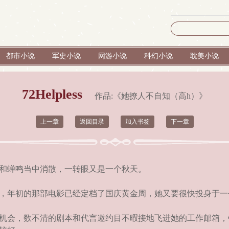
都市小说
军史小说
网游小说
科幻小说
耽美小说
72Helpless
作品:《
她撩人不自知（高h）
》
上一章
返回目录
加入书签
下一章
和蝉鸣当中消散，一转眼又是一个秋天。
，年初的那部电影已经定档了国庆黄金周，她又要很快投身于一
机会，数不清的剧本和代言邀约目不暇接地飞进她的工作邮箱，