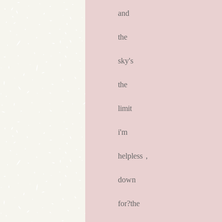
and
the
sky's
the
limit
i'm
helpless，
down
for?the