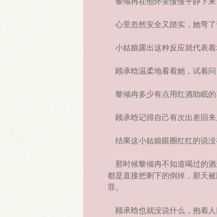
黎倾冉在他怀里慢慢平静下来
心里忽然安全又踏实，她弯了弯
小姑娘露出这种反应就代表着
顾承晗温柔地看着她，试着问：
黎倾冉多少有点用红酒助眠的
顾承晗记得自己有次出差回来
结果这小姑娘眼圈红红的说没
那时候黎倾冉不知道喝过的酒
都是直接把剩下的倒掉，那天被
罪。
顾承晗也就没说什么，抱着人