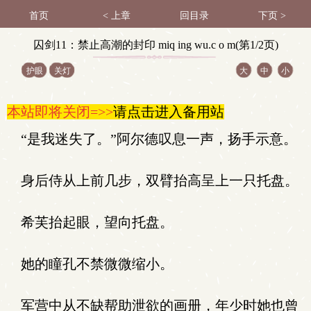
首页
< 上章
回目录
下页 >
囚剑11：禁止高潮的封印 miq ing wu.c o m(第1/2页)
护眼
关灯
大
中
小
本站即将关闭=>>
请点击进入备用站
“是我迷失了。”阿尔德叹息一声，扬手示意。
身后侍从上前几步，双臂抬高呈上一只托盘。
希芙抬起眼，望向托盘。
她的瞳孔不禁微微缩小。
军营中从不缺帮助泄欲的画册，年少时她也曾