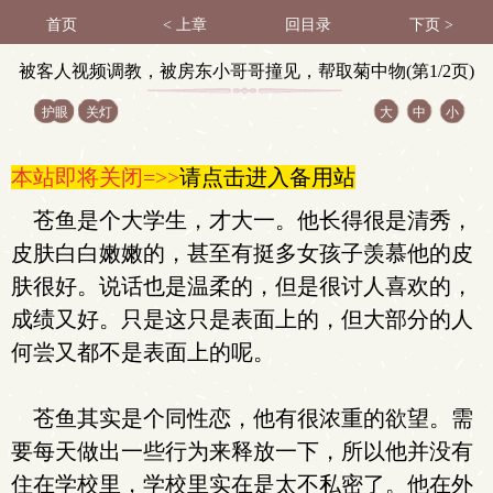
首页
< 上章
回目录
下页 >
被客人视频调教，被房东小哥哥撞见，帮取菊中物(第1/2页)
护眼
关灯
大
中
小
本站即将关闭=>>
请点击进入备用站
苍鱼是个大学生，才大一。他长得很是清秀，
皮肤白白嫩嫩的，甚至有挺多女孩子羡慕他的皮
肤很好。说话也是温柔的，但是很讨人喜欢的，
成绩又好。只是这只是表面上的，但大部分的人
何尝又都不是表面上的呢。
苍鱼其实是个同性恋，他有很浓重的欲望。需
要每天做出一些行为来释放一下，所以他并没有
住在学校里，学校里实在是太不私密了。他在外