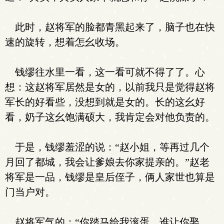
此时，赵将军的脸都青黑起来了，脑子也在快
速的旋转，想着怎幺收场。
钱缪往水里一看，这一看可就不得了了。心
想：这赵将军居然是女的，以前我只是觉得赵将
军长的好看些，没想到就是女的。长的这幺好
看，奶子这幺饱满硕大，我肯定会对他负责的。
于是，钱缪羞涩的说：“赵小姐，等再过几个
月回了都城，我会让爹娘去你家提亲的。”赵老
将军是一品，钱缪是皇后侄子，俩人家世也算是
门当户对。
赵将军气的：“你踏马给我滚蛋，谁让你娶