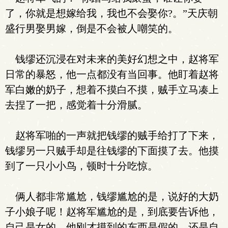
了，你就是想嫁给我，我也不会娶你?。”天庆朝
盛行男娶男嫁，倒是不会被人嘲笑的。
钱缪还沉浸在对未来的美好幻想之中，赵将军
日常的暴怒，他一点都没有当回事。他盯着赵将
军白嫩的奶子，想着不摸白不摸，贼手立马凑上
去捏了一把，感觉着十分滑腻。
赵将军啪的一声就把钱缪的贼手给打了下来，
钱缪另一只贼手却是往钱缪的下面摸了去。他摸
到了一只小小鸟，顿时十分吃惊。
俩人都非常尴尬，钱缪尴尬的是，说好的大奶
子小娘子呢！赵将军尴尬的是，到底要告诉他，
自己是女的，他刚才摸到的东西是假的。还是自