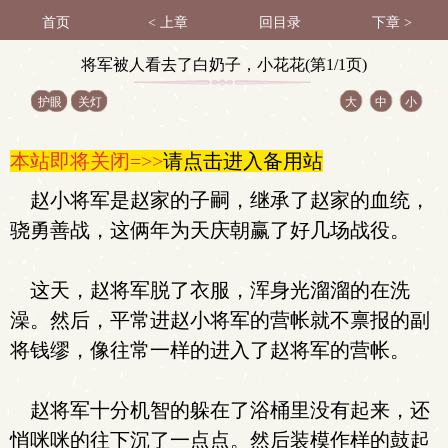
首页
< 上章
回目录
下章 >
将军被人看去了白奶子，小花花(第1/1页)
护眼
关灯
大
中
小
本站即将关闭=>>
请点击进入备用站
赵小将军是赵家的子嗣，继承了赵家的血统，
骁勇善战，这俩年为天庆朝赢了好几场战役。
这天，赵将军脱了衣服，浑身光溜溜的在洗
澡。然后，平常进赵小将军的营帐就不禀报的副
将钱缪，像往常一样的进入了赵将军的营帐。
赵将军十分机智的躲在了浴桶里没有起来，还
悄咪咪的往下沉了一点点。然后装模作样的鼓起