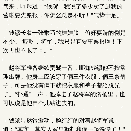
气来，呵斥道：“钱缪，我说了多少次了进我的
营帐要先禀报，你怎幺总是不听！”气势十足。
钱缪长着一张乖巧的娃娃脸，偷奸耍滑的倒是
不少。“哎呀，将军，我只是有要事禀报啊！下
次再也不敢了：。”
赵将军准备继续责骂一番，哪知钱缪他不按常
理出牌。他身上应该穿了俩三件衣服，俩三条裤
子，可是他没有俩下就把衣服和裤子都给脱光
了。“扑通”一声，他掉进了赵将军的浴桶里，也
可以说是他自个儿钻进去的。
钱缪显然很激动，脸红红的对着赵将军说
道：“其实，其实人家早就想和你一起洗澡了！”