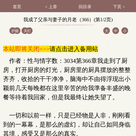
首页
< 上章
回目录
下页 >
我成了父亲与妻子的月老（366）(第1/2页)
护眼
关灯
大
中
小
本站即将关闭=>>
请点击进入备用站
作者：性与情字数：3034第366章我走到了厨
房，打开厨房的灯光，厨房里的厨具摆放的整整
齐齐，收拾的干干净净，脑海中不由得浮现出小
颖前几天每晚都在这里辛苦的给我準备丰盛的晚
餐等待着我回家，但是我最终让她失望了。
一切和以前一样，只是已经物是人非，刚刚看
到的一幕幕，是那么的虚幻，却让自己如同身临
其境，感受又是那么的真实。