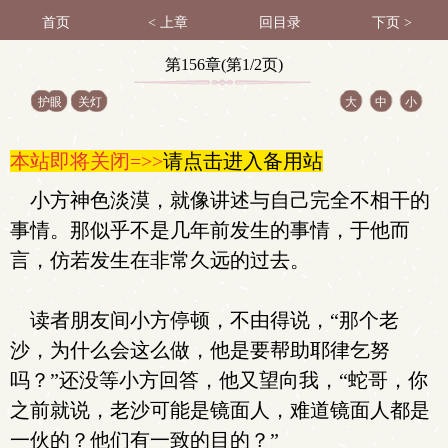
首页
< 上章
回目录
下页 >
第156章(第1/2页)
护眼
关灯
大
中
小
本站即将关闭=>>
请点击进入备用站
小方神色淡漠，就像讲述与自己完全不相干的
事情。那似乎不是几年前发生的事情，于他而
言，仿若发生在非常久远的过去。
读者朋友间小方停顿，不由得说，“那个老
沙，为什么会这么做，他是要帮助耶律乞努
吗？”还没等小方回答，他又望向我，“蛇哥，你
之前就说，老沙可能是镜面人，难道镜面人都是
一伙的？他们有一致的目的？”