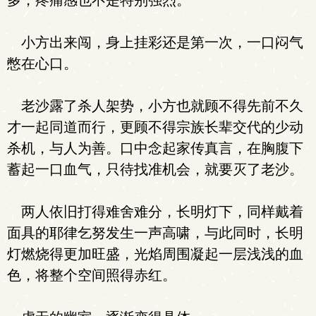
多，疼痛感也不是特别强烈。
小方出来闯，身上挂彩还是第一次，一口闷气
憋在心口。
老沙露了杀人架势，小方也就顾不得先前不久
才一起同道而行，更顾不得宗族长辈交代的少动
杀机，与人为善。口中念起家传真言，在胸腹下
蓄起一口血气，只待找准机会，就要灭了老沙。
两人依旧打得难舍难分，长明灯下，同样戴着
面具的耶律乞努发生一声高啸，与此同时，长明
灯燃烧得更加旺盛，光焰周围凝起一层浅浅的血
色，将整个空间照得赤红。