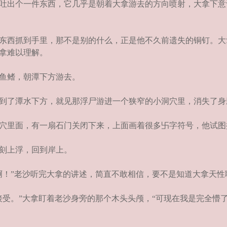
吐出个一件东西，它几乎是朝着大拿游去的方向喷射，大拿下意
东西抓到手里，那不是别的什么，正是他不久前遗失的铜钉。大
拿难以理解。
鱼鳍，朝潭下方游去。
到了潭水下方，就见那浮尸游进一个狭窄的小洞穴里，消失了身
穴里面，有一扇石门关闭下来，上面画着很多卐字符号，他试图
刻上浮，回到岸上。
！”老沙听完大拿的讲述，简直不敢相信，要不是知道大拿天性
受。”大拿盯着老沙身旁的那个木头头颅，“可现在我是完全懵