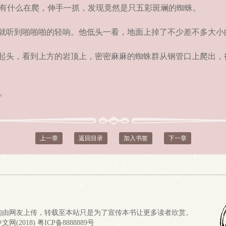
有什么在爬，伸手一抓，发现竟然是只五彩斑斓的蜘蛛。
就听到啪啪啪的轻响。他低头一看，地面上掉了不少差不多大小
起头，看到上方的岩顶上，密密麻麻的蜘蛛群从钢管口上爬出，
。
上一章
返回目录
加入书签
下一章
均由网友上传，转载至本站只是为了宣传本书让更多读者欣赏。
网(2018) 
粤ICP备8888889号 