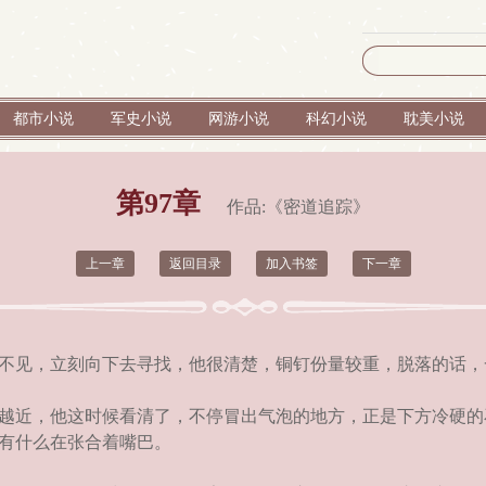
都市小说
军史小说
网游小说
科幻小说
耽美小说
第97章
作品:《
密道追踪
》
上一章
返回目录
加入书签
下一章
不见，立刻向下去寻找，他很清楚，铜钉份量较重，脱落的话，
越近，他这时候看清了，不停冒出气泡的地方，正是下方冷硬的
有什么在张合着嘴巴。