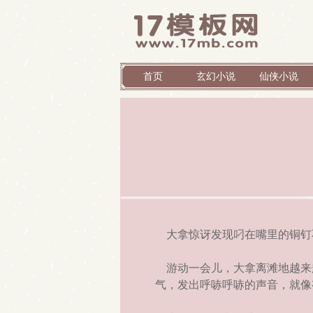
首页
玄幻小说
仙侠小说
大拿惊讶发现叼在嘴里的铜钉
游动一会儿，大拿离滩地越来
气，发出呼哧呼哧的声音，就像