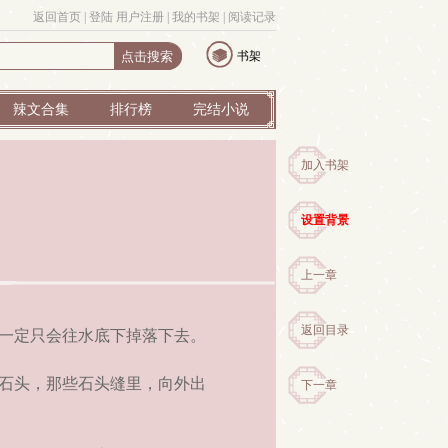
返回首页
| 
登陆
用户注册
| 
我的书架
| 
阅读记录
书架
辣文合集
排行榜
完结小说
加入书架
设置背景
上一章
返回目录
一定只会往水底下掉落下去。
石头，那些石头缝里，向外出
下一章