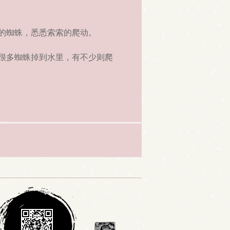
的蜘蛛，悉悉索索的爬动。
很多蜘蛛掉到水里，有不少则爬