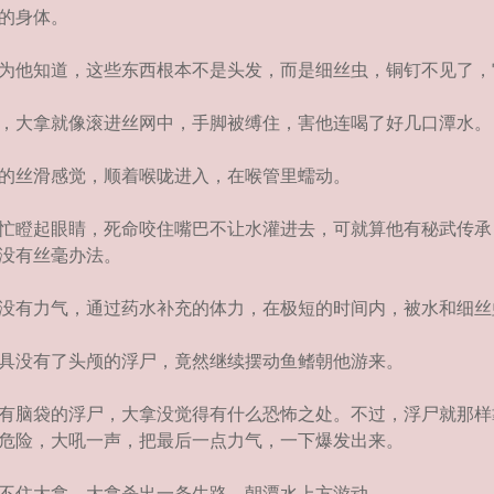
的身体。
为他知道，这些东西根本不是头发，而是细丝虫，铜钉不见了，
，大拿就像滚进丝网中，手脚被缚住，害他连喝了好几口潭水。
的丝滑感觉，顺着喉咙进入，在喉管里蠕动。
忙瞪起眼睛，死命咬住嘴巴不让水灌进去，可就算他有秘武传承
没有丝毫办法。
没有力气，通过药水补充的体力，在极短的时间内，被水和细丝
具没有了头颅的浮尸，竟然继续摆动鱼鳍朝他游来。
有脑袋的浮尸，大拿没觉得有什么恐怖之处。不过，浮尸就那样
危险，大吼一声，把最后一点力气，一下爆发出来。
不住大拿，大拿杀出一条生路，朝潭水上方游动。